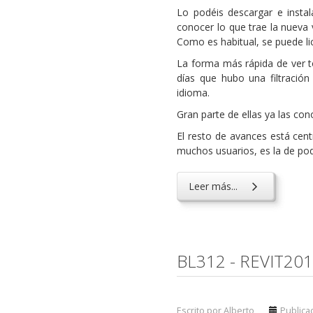
Lo podéis descargar e instal
conocer lo que trae la nueva 
Como es habitual, se puede li
La forma más rápida de ver t
días que hubo una filtració
idioma.
Gran parte de ellas ya las co
El resto de avances está cent
muchos usuarios, es la de pod
Leer más...
BL312 - REVIT20
Escrito por Alberto
Publica