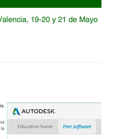
es.
aba
 la