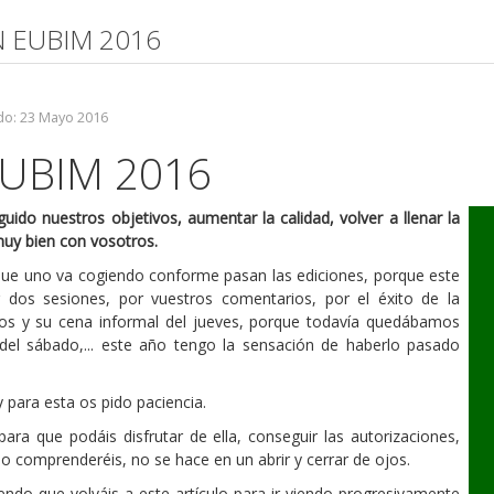
N EUBIM 2016
do: 23 Mayo 2016
UBIM 2016
do nuestros objetivos, aumentar la calidad, volver a llenar la
 muy bien con vosotros.
a que uno va cogiendo conforme pasan las ediciones, porque este
os sesiones, por vuestros comentarios, por el éxito de la
os y su cena informal del jueves, porque todavía quedábamos
el sábado,... este año tengo la sensación de haberlo pasado
 para esta os pido paciencia.
ara que podáis disfrutar de ella, conseguir las autorizaciones,
mo comprenderéis, no se hace en un abrir y cerrar de ojos.
ndo que volváis a este artículo para ir viendo progresivamente