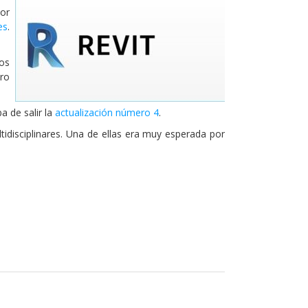
por
es
.
nos
tro
a de salir la
actualización número 4
.
tidisciplinares. Una de ellas era muy esperada por