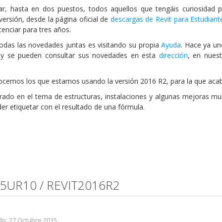
ar, hasta en dos puestos, todos aquellos que tengáis curiosidad 
versión, desde la página oficial de
descargas de Revit para Estudiant
cenciar para tres años.
odas las novedades juntas es visitando su propia
Ayuda
. Hace ya u
n y se pueden consultar sus novedades en esta
dirección
, en nues
nocemos los que estamos usando la versión 2016 R2, para la que acab
rado en el tema de estructuras, instalaciones y algunas mejoras mul
er etiquetar con el resultado de una fórmula.
15UR10 / REVIT2016R2
do: 27 Octubre 2015