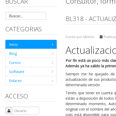
Consultor, for
BUSCAR
BL318 - ACTUALI
CATEGORIAS
Escrito por Alberto
Publicad
Inicio
Actualizaci
Blog
Por fin está un poco más clar
Cursos
Además ya ha salido la primer
Software
Siempre me he quejado de 
actualización de sus product
Enlaces
determinada versión.
Tenéis que tener en cuenta q
ACCESO
están a disposición de todos 
determinado momento, Autode
original con el nombre del año
solo está disponible para su