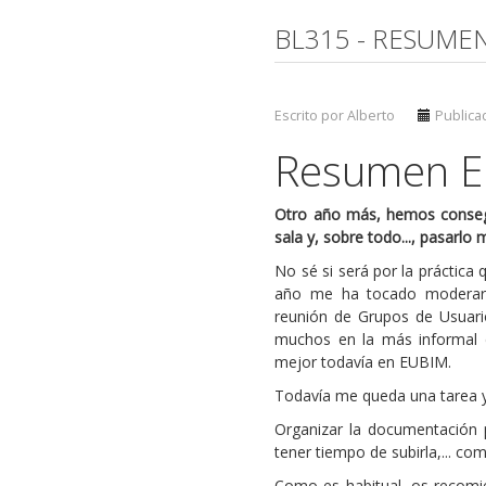
BL315 - RESUME
Escrito por Alberto
Publica
Resumen E
Otro año más, hemos consegui
sala y, sobre todo..., pasarlo
No sé si será por la práctic
año me ha tocado moderar d
reunión de Grupos de Usuari
muchos en la más informal d
mejor todavía en EUBIM.
Todavía me queda una tarea y
Organizar la documentación p
tener tiempo de subirla,... co
Como es habitual, os recomie