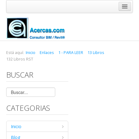
Inicio
Blog
Cursos
Software
Está aquí:
Inicio
Enlaces
1 - PARA LEER
13 Libros
132 Libros RST
Enlaces
BUSCAR
Acercas
CATEGORIAS
Inicio
Blog