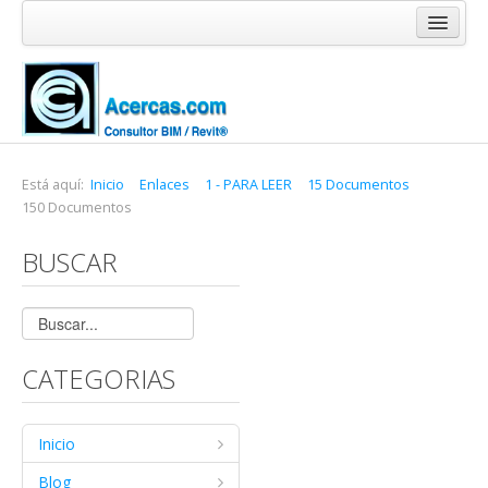
Inicio
Blog
Cursos
Software
Está aquí:
Inicio
Enlaces
1 - PARA LEER
15 Documentos
150 Documentos
Enlaces
BUSCAR
Acercas
CATEGORIAS
Inicio
Blog