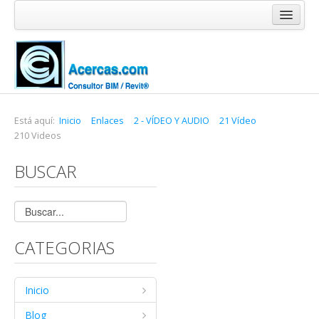
Inicio
Blog
Cursos
Software
Está aquí:
Inicio
Enlaces
2 - VÍDEO Y AUDIO
21 Vídeo
210 Videos
Enlaces
BUSCAR
Acercas
CATEGORIAS
Inicio
Blog