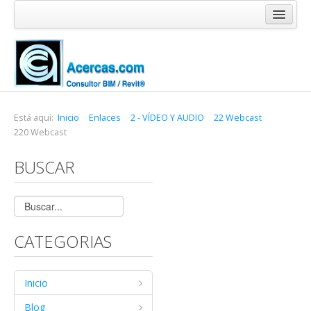
Inicio
Blog
Cursos
Software
Está aquí:
Inicio
Enlaces
2 - VÍDEO Y AUDIO
22 Webcast
220 Webcast
Enlaces
BUSCAR
Acercas
CATEGORIAS
Inicio
Blog