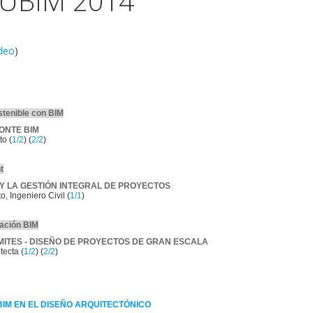
UBIM 2014
deo
)
stenible con BIM
ZONTE BIM
to (
1/2
) (
2/2
)
t
3 Y LA GESTIÓN INTEGRAL DE PROYECTOS
, Ingeniero Civil (
1/1
)
tación BIM
IMITES - DISEÑO DE PROYECTOS DE GRAN ESCALA
tecta (
1/2
) (
2/2
)
BIM EN EL DISEÑO ARQUITECTÓNICO