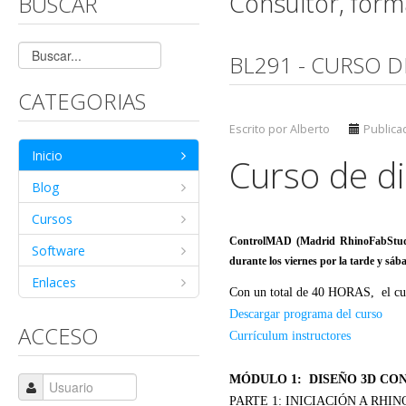
Consultor, for
BUSCAR
BL291 - CURSO 
CATEGORIAS
Escrito por Alberto
Publica
Inicio
Curso de d
Blog
Cursos
ControlMAD (Madrid RhinoFabStud
Software
durante los viernes por la tarde y sá
Enlaces
Con un total de 40 HORAS, el cur
Descargar programa del curso
ACCESO
Currículum instructores
MÓDULO 1: DISEÑO 3D CO
PARTE 1: INICIACIÓN A RHI