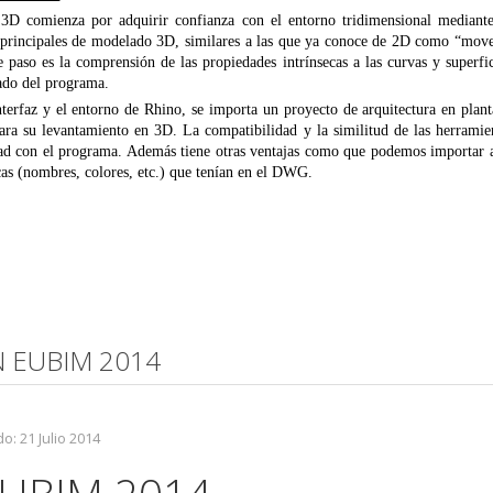
3D comienza por adquirir confianza con el entorno tridimensional mediante
 principales de modelado 3D, similares a las que ya conoce de 2D como “move
te paso es la comprensión de las propiedades intrínsecas a las curvas y superfi
do del programa.
nterfaz y el entorno de Rhino, se importa un proyecto de arquitectura en plant
ra su levantamiento en 3D. La compatibilidad y la similitud de las herra
dad con el programa. Además tiene otras ventajas como que podemos import
ticas (nombres, colores, etc.) que tenían en el DWG.
N EUBIM 2014
o: 21 Julio 2014