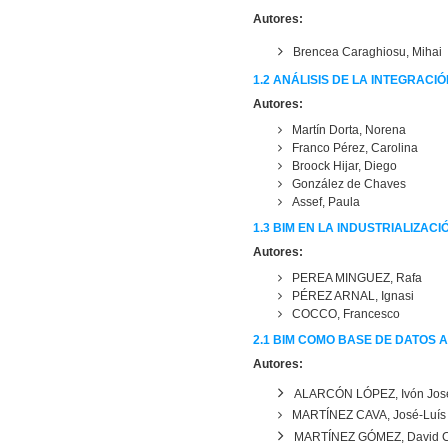
Autores:
Brencea Caraghiosu, Mihai
1.2 ANÁLISIS DE LA INTEGRACI
Autores:
Martín Dorta, Norena
Franco Pérez, Carolina
Broock Hijar, Diego
González de Chaves
Assef, Paula
1.3 BIM EN LA INDUSTRIALIZAC
Autores:
PEREA MINGUEZ, Rafa
PÉREZ ARNAL, Ignasi
COCCO, Francesco
2.1 BIM COMO BASE DE DATOS AL
Autores:
ALARCÓN LÓPEZ, Ivón Jos
MARTÍNEZ CAVA, José-Luís
MARTÍNEZ GÓMEZ, David C