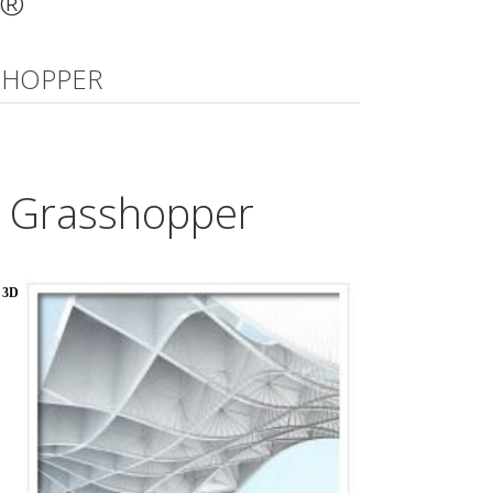
t®
SSHOPPER
+ Grasshopper
 3D