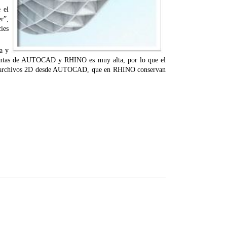
 el
r”,
cies
a y
mientas de AUTOCAD y RHINO es muy alta, por lo que el
ar archivos 2D desde AUTOCAD, que en RHINO conservan