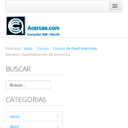
Inicio
Blog
Cursos
Software
Está aquí:
Inicio
Cursos
Cursos de Nivel Avanzado
Dynamo: Automatización de procesos
Enlaces
BUSCAR
Acercas
CATEGORIAS
Inicio
Blog