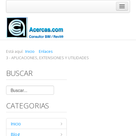
Inicio
Blog
Cursos
Software
Está aquí:
Inicio
Enlaces
3 - APLICACIONES, EXTENSIONES Y UTILIDADES
Enlaces
BUSCAR
Acercas
CATEGORIAS
Inicio
Blog