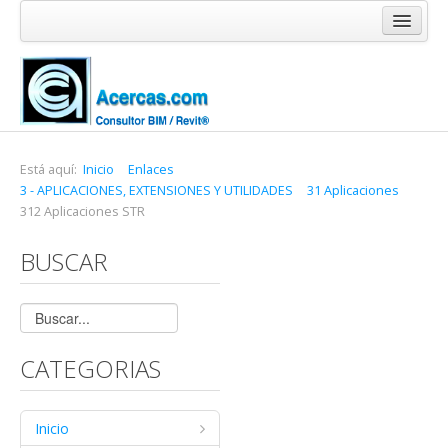
Inicio
Blog
Cursos
Software
Está aquí:
Inicio
Enlaces
3 - APLICACIONES, EXTENSIONES Y UTILIDADES
31 Aplicaciones
Enlaces
312 Aplicaciones STR
Acercas
BUSCAR
CATEGORIAS
Inicio