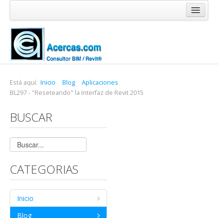
Inicio
Blog
Cursos
Software
Está aquí:
Inicio
Blog
Aplicaciones
BL297 - "Reseteando" la Interfaz de Revit 2015
Enlaces
BUSCAR
Acercas
CATEGORIAS
Inicio
Blog