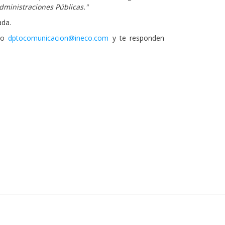
Administraciones Públicas."
ada.
reo
dptocomunicacion@ineco.com
y te responden